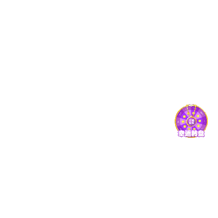
力于高倍率锂电池及其充电、保养管理系统的
全套定制服务。
2011
24000
世界杯官网-世界杯官网（中
厂房生产基地24000㎡
国）成立于2011年
800
150
技术服务团队800余人
月产量150AH