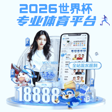
菜单
世界杯官网-世界杯官网（中国）