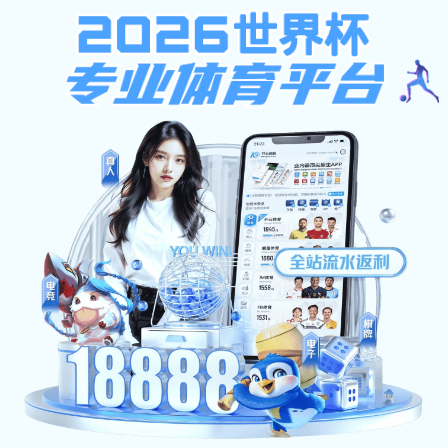
菜单
世界杯官网-世界杯官网（中国）