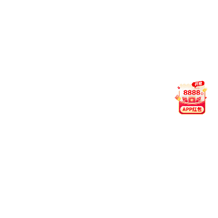
高倍率锂电池及其充电、保养管理系统的全套定制服
务，并多次率先向市场推出前沿产品，
拥有了丰富的无人机行业应用开发经验。工厂位于广东
东莞市。
我世界杯官网-世界杯官网（中国）的主要产品
有：高倍率锂电池、无人机电池、
高压锂电池、快充电池、半固态锂电
池、智能监控模块、智能均衡充电器及
电源模块等，其广泛应用于：无人
机、氢燃料动力辅助系统、便携式设备等领
域。
查看更多
致力于高倍率锂电池及充放电管理系统的
全套定制服务
高倍率锂电池、无人机电池、高压锂电