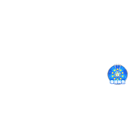
高倍率锂电池及其充电、保养管理系统的全套
定制服务。
2011
24000
世界杯官网-世界杯官网（中
厂房生产基地24000㎡
国）成立于2011年
800
150
技术服务团队800余人
月产量150AH