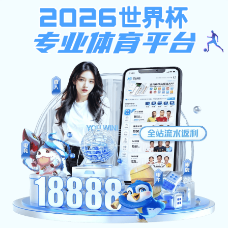
菜单
世界杯官网-世界杯官网（中国）