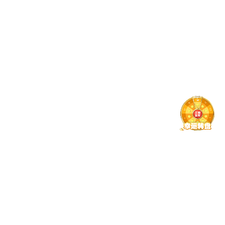
力于高倍率锂电池及其充电、保养管理系统的全
套定制服务。
2011
24000
世界杯官网-世界杯官网（中
厂房生产基地24000㎡
国）成立于2011年
800
150
技术服务团队800余人
月产量150AH