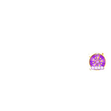
力于高倍率锂电池及其充电、保养管理系统的
全套定制服务。
2011
24000
世界杯官网-世界杯官网（中
厂房生产基地24000㎡
国）成立于2011年
800
150
技术服务团队800余人
月产量150AH