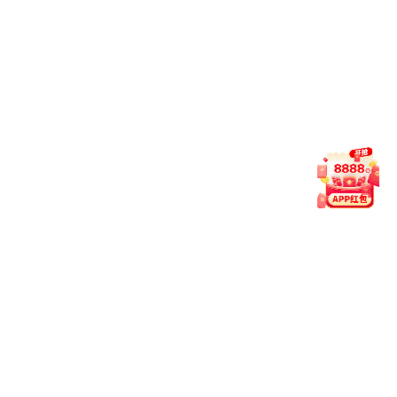
高倍率锂电池及其充电、保养管理系统的全套定制服
务，并多次率先向市场推出前沿产品，拥有了
丰富的无人机行业应用开发经验。工厂位于广东东
莞市。
我世界杯官网-世界杯官网（中国）的主要产品
有：高倍率锂电池、无人机电
池、高压锂电池、快充电池、半
固态锂电池、智能监控模块、智能均衡充
电器及电源模块等，其广泛应用于：无人
机、氢燃料动力辅助系统、便携式设备等
领域。
查看更多
致力于高倍率锂电池及充放电管理系统的
全套定制服务
高倍率锂电池、无人机电池、高压锂电