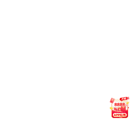
PRODUCT CENTER
产品中心
大载重无人机电池
无人机电池
锂电池BMS
充电机
ABOUT US
关于我们
高倍率电池行业应用的方案提供商。一直致