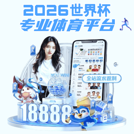
菜单
世界杯官网-世界杯官网（中国）