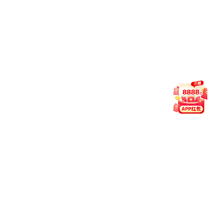
力于高倍率锂电池及其充电、保养管理系统的全套定制
服务，并多次率先向市场推出前沿产品，拥有了
丰富的无人机行业应用开发经验。工厂位于广东东莞
市。
我世界杯官网-世界杯官网（中国）的主要产品
有：高倍率锂电池、无人机电
池、高压锂电池、快充电池、半
固态锂电池、智能监控模块、智能均衡充
电器及电源模块等，其广泛应用于：无人
机、氢燃料动力辅助系统、便携式设备等领
域。
查看更多
致力于高倍率锂电池及充放电管理系统的
全套定制服务
高倍率锂电池、无人机电池、高压锂电