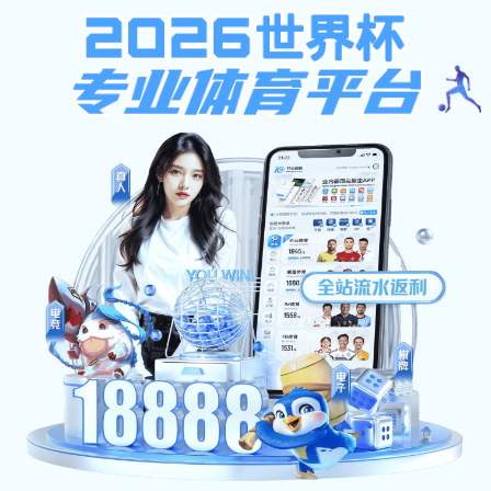
菜单
世界杯官网-世界杯官网（中国）