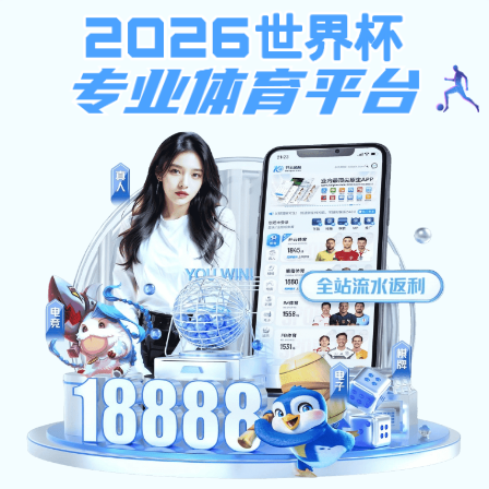
菜单
世界杯官网-世界杯官网（中国）