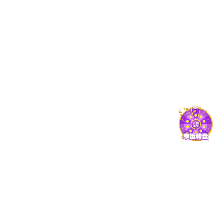
力于高倍率锂电池及其充电、保养管理系统的全
套定制服务。
2011
24000
世界杯官网-世界杯官网（中
厂房生产基地24000㎡
国）成立于2011年
800
150
技术服务团队800余人
月产量150AH