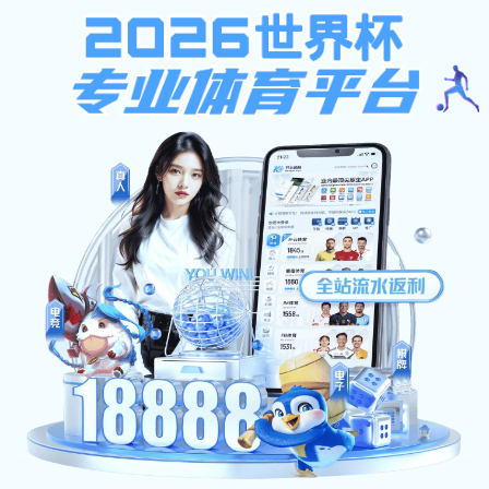
菜单
世界杯官网-世界杯官网（中国）